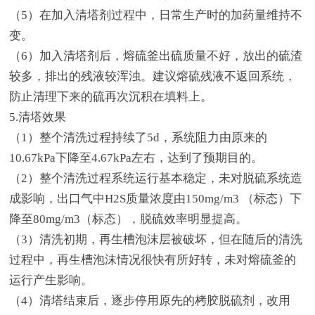
（5）在加入清塔剂过程中，日常生产时的加药量维持不
变。
（6）加入清塔剂后，熔硫釜出硫质量不好，放出的硫渣
较多，排出的残液较浑浊。建议熔硫残液不返回系统，
防止清理下来的硫再次沉积在填料上。
5.清塔效果
（1）整个清洗过程持续了5d，系统阻力由原来的
10.67kPa下降至4.67kPa左右，达到了预期目的。
（2）整个清洗过程系统运行基本稳定，未对脱硫系统造
成影响，出口气中H2S质量浓度由150mg/m3 （标态）下
降至80mg/m3（标态），脱硫效率明显提高。
（3）清洗初期，再生槽泡沫层被破坏，但在随后的清洗
过程中，再生槽泡沫情况很快有所好转，未对熔硫釜的
运行产生影响。
（4）清塔结束后，逐步停用原先的栲胶脱硫剂，改用