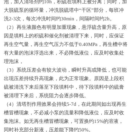
泡，加入清塔剂约10h，积硫在填料上被分离；同时，加
大脱硫泵的循环量，冲洗脱硫塔中“干区”部分，每班冲
洗2-3次，每次冲洗时间约30min，间隔时间约2h。
（2）再生液颜色有明显加重现象，悬浮硫含量升高，原
因是填料上的积硫和催化剂被清理下来，同时，应保证
再生空气量，再生空气压力不低于0.40MPa，再生槽中将
有大量的泡沫浮选出来，不必降低液位，应及时收集处
理泡沫，
（3）系统压差会有较大波动，瞬时升高或降低，也可能
出现压差持续升高现象，此为正常现象。原因是上段积
硫被清洗下来后落至下段填料中，待下段填料中的硫膏
被清理下来后，系统阻力会逐步降低。
（4）清塔剂作用效果会持续5-7d，在此期间如出现再生
槽冒槽现象，不必减小泵的流量和降低液位，应及时收
集泡沫。如无再生槽冒槽现象，可置换约15%的溶液，
同时补充部分新液，压差能下降约50%。